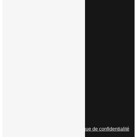
AMÉNAGEMENT INTÉRIEUR
CARRELEUR
FOUR À PIZZA
CHEMINÉE INOX
AUTRES PRESTATIONS
NOUS CONTACTER
Voir l'adresse email
Voir le numéro
29, Route de Boevange
7762 BISSEN
© tous droits réservés
plan du site
-
mentions légales
-
politique de confidentialité
Site propulsé par