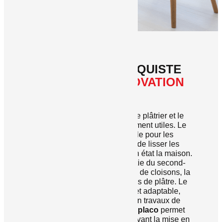
LE RÔLE D’UN PLAQUISTE
DANS
VOTRE RÉNOVATION
INTÉRIEURE
En neuf comme en rénovation, le plâtrier et le
plaquiste
s’avèrent particulièrement utiles. Le
travail du plâtre est indispensable pour les
travaux de rénovation. Il permet de lisser les
murs, les plafonds et remettre en état la maison.
Les travaux de plâtrerie font partie du second-
œuvre. Ils englobent, la création de cloisons, la
pose de faux-plafonds et plaques de plâtre. Le
plâtre est un matériau résistant et adaptable,
c’est pourquoi il est tant utilisé en travaux de
rénovation. En effet, la
pose de placo
permet
entre autres de lisser les murs avant la mise en