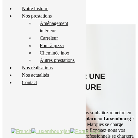
Notre histoire
Nos prestations
Aménagement
intérieur
Carreleur
Four à pizza
Cheminée inox
Autres prestations
POSE DE PLACO AU
Nos réalisations
LUXEMBOURG : POUR UNE
Nos actualités
Contact
RÉNOVATION INTÉRIEURE
RÉUSSIE
Vous pensez à rénover votre intérieur ? Vous souhaitez remettre en
peinture vos murs ? Besoin d’une
pose de placo
au
Luxembourg
?
Votre entreprise de rénovation, Rénovation Marques se charge
d’aménager votre intérieur et votre extérieur. Exposez-nous vos
souhaits et vos attentes ! Notre équipe de professionnels se chargera