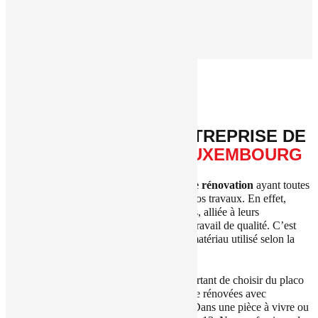
peinture.
BIEN CHOISIR SON ENTREPRISE DE
POSE DE PLACO AU LUXEMBOURG
Rénovation Marques est une
entreprise de rénovation
ayant toutes
les qualités nécessaires à la réalisation de vos travaux. En effet,
l’expérience professionnelle de nos salariés, alliée à leurs
connaissances, leur permet d’effectuer un travail de qualité. C’est
ainsi qu’ils seront en mesure d’adapter le matériau utilisé selon la
pièce de la maison et selon vos besoins.
En effet, dans une salle de bain, il est important de choisir du placo
hydrofuge. Les pièces humides doivent être rénovées avec
précaution pour éviter toutes moisissures. Dans une pièce à vivre ou