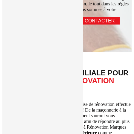
de mener à bien vos
travaux de rénovation
, le tout dans les règles
de l’art ! Particuliers ou professionnels, nous sommes à votre
écoute !
NOS RÉALISATIONS
NOUS CONTACTER
UNE ENTREPRISE FAMILIALE POUR
VOS PROJETS DE RÉNOVATION
INTÉRIEURE
Grâce à ses artisans qualifiés, notre entreprise de rénovation effectue
tous vos travaux d’aménagement intérieur ! De la maçonnerie à la
pose de placo
, nos professionnels du bâtiment sauront vous
accompagner. Nos réalisations sont variées afin de répondre au plus
grand nombre de vos besoins. Faites appel à Rénovation Marques
pour réaliser vos projets de
rénovation intérieure
comme