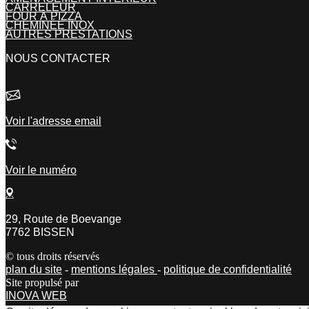
CARRELEUR
FOUR À PIZZA
CHEMINÉE INOX
AUTRES PRESTATIONS
NOUS CONTACTER
Voir l'adresse email
Voir le numéro
29, Route de Boevange
7762 BISSEN
© tous droits réservés
plan du site
-
mentions légales
-
politique de confidentialité
Site propulsé par
INOVA WEB