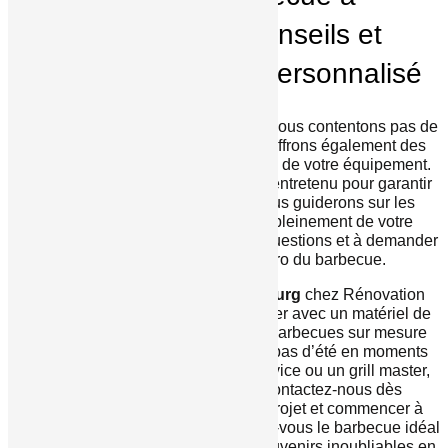
Luxembourg : conseils et
accompagnement personnalisé
Chez Rénovation Marques, nous ne nous contentons pas de
vendre des barbecues. Nous vous offrons également des
conseils
sur l’utilisation et l’entretien de votre équipement.
Un bon barbecue mérite d’être bien entretenu pour garantir
une longue durée de vie. Nous vous guiderons sur les
meilleures pratiques pour profiter pleinement de votre
matériel. N’hésitez pas à poser vos questions et à demander
des astuces pour devenir un pro du barbecue.
La
vente de barbecue à Luxembourg
chez Rénovation
Marques vous permet de vous équiper avec un matériel de
qualité, adapté à vos besoins. Nos barbecues sur mesure
sont conçus pour transformer vos repas d’été en moments
inoubliables. Que vous soyez un novice ou un grill master,
nous avons ce qu’il vous faut. Contactez-nous dès
aujourd’hui pour discuter de votre projet et commencer à
savourer l’été comme il se doit. Offrez-vous le barbecue idéal
pour des grillades réussies et des souvenirs inoubliables en