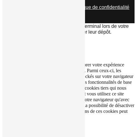
© tous droits réservés
plan du site
-
mentions légales
-
politique de confidentialité
Site propulsé par
INOVA WEB
Ce site dépose des cookies sur votre terminal lors de votre
visite. Vous pouvez accepter ou refuser leur dépôt.
J'accepte
Je refuse
En savoir plus
Fermer
Ce site Web utilise des cookies pour améliorer votre expérience
pendant que vous naviguez sur le site Web. Parmi ceux-ci, les
cookies classés comme nécessaires sont stockés sur votre navigateur
car ils sont essentiels au fonctionnement des fonctionnalités de base
du site Web. Nous utilisons également des cookies tiers qui nous
aident à analyser et à comprendre comment vous utilisez ce site
Web. Ces cookies ne seront stockés dans votre navigateur qu'avec
votre consentement. Vous avez également la possibilité de désactiver
ces cookies. Mais la désactivation de certains de ces cookies peut
affecter votre expérience de navigation.
Necessary
Necessary
Toujours activé