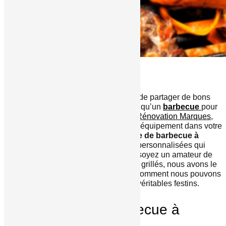
L’été approche, et avec lui, l’envie de partager de bons
moments en plein air. Quoi de mieux qu’un
barbecue
pour
rassembler amis et famille ? Chez
Rénovation Marques
,
nous comprenons l’importance de cet équipement dans votre
jardin. Nous proposons la
vente de barbecue à
Luxembourg
, avec des options personnalisées qui
répondent à vos envies. Que vous soyez un amateur de
viande ou un passionné de légumes grillés, nous avons le
barbecue qu’il vous faut. Découvrez comment nous pouvons
transformer vos repas d’été en véritables festins.
Vente de barbecue à