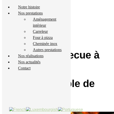
Notre histoire
Nos prestations
Aménagement
intérieur
Carreleur
Four à pizza
Cheminée inox
Autres prestations
Vente de barbecue à
Nos réalisations
Nos actualités
Luxembourg :
Contact
l’incontournable de
votre été