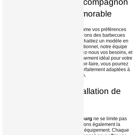
Luxembourg : votre compagnon
pour un été mémorable
Chaque
jardin
est unique, tout comme vos préférences
culinaires. C’est pourquoi nous offrons des barbecues
fabriqués sur mesure. Que vous souhaitiez un modèle en
inox
moderne ou un barbecue traditionnel, notre équipe
saura répondre à vos attentes. Exposez-nous vos besoins, et
nous nous chargerons de créer l’équipement idéal pour votre
espace extérieur. Grâce à notre savoir-faire, vous pourrez
profiter de
grillades
savoureuses, parfaitement adaptées à
votre style de vie.
Fabrication et installation de
qualité
La
vente de barbecue à Luxembourg
ne se limite pas
seulement à l’achat. Nous assurons également la
fabrication
et l’
installation
de votre équipement. Chaque