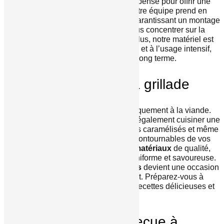
barbecue que nous concevons est pensé pour offrir une
expérience
culinaire
optimale. Notre équipe prend en
charge tous les aspects techniques, garantissant un montage
impeccable. Vous n’avez qu’à vous concentrer sur la
cuisson
de vos plats préférés. De plus, notre matériel est
conçu pour résister aux intempéries et à l’usage intensif,
assurant une durabilité à long terme.
Les plaisirs de la grillade
Un barbecue ne se résume pas uniquement à la viande.
Avec nos équipements, vous pourrez également cuisiner une
variété de plats. Légumes grillés, fruits caramélisés et même
des pizzas peuvent devenir des incontournables de vos
repas en extérieur. L’utilisation de
matériaux
de qualité,
comme l’inox, permet une cuisson uniforme et savoureuse.
Grâce à notre expertise, chaque
repas
devient une occasion
de célébrer l’été avec style et goût. Préparez-vous à
impressionner vos invités avec des recettes délicieuses et
originales.
Vente de barbecue à